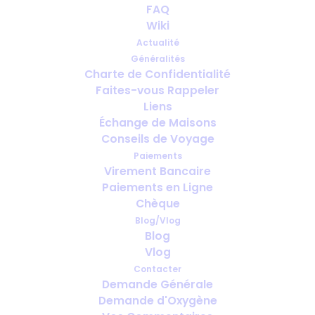
FAQ
Wiki
Actualité
Généralités
Charte de Confidentialité
Faites-vous Rappeler
Passer l’hiver en Méditerranée avec
Liens
de l’oxygène : Guide des longs
Échange de Maisons
séjours
Conseils de Voyage
Paiements
Virement Bancaire
Paiements en Ligne
Chèque
Blog/Vlog
Blog
Vlog
Contacter
Demande Générale
Demande d'Oxygène