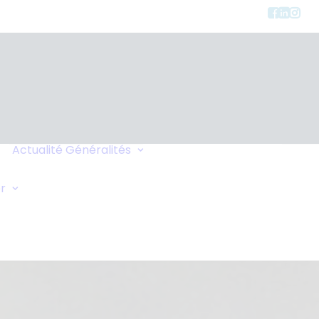
Charte de
Confidentialité
Actualité
Généralités
Faites-vous Rappeler
Liens
Demande Générale
r
Échange de Maisons
Demande d'Oxygène
Conseils de Voyage
Vos Commentaires