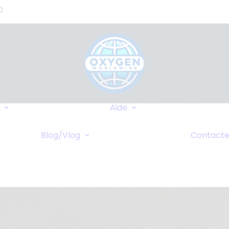
0
Où Pouvons-nous
Types d’équipement
Livrer?
Aide
Assurance
Destinations
FAQ
Fréquentes
caire
Blog/Vlog
Contacte
Wiki
Blog
Croisières
 Ligne
Vlog