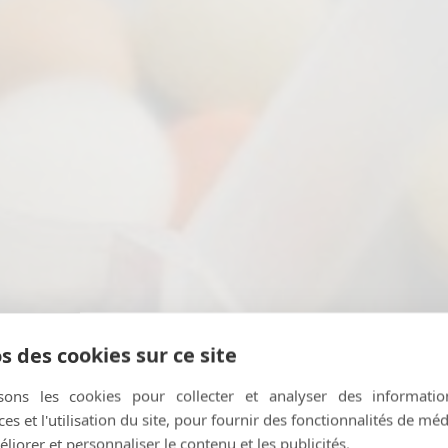
s des cookies sur ce site
icamentos al Viajar: Una
isons les cookies pour collecter et analyser des informatio
s et l'utilisation du site, pour fournir des fonctionnalités de mé
MAI 15, 2025
|
IN
ESPAÑOL
liorer et personnaliser le contenu et les publicités.