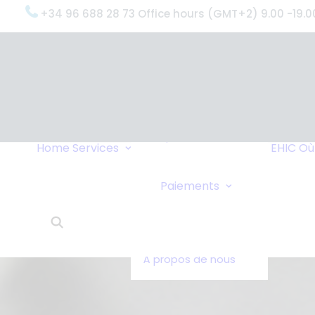
+34 96 688 28 73 Office hours (GMT+2) 9.00 -19.0
OxygenWorldwide
(Ce que nous
faisons)
Pourquoi
OxygenWorldwide
Service et
Home
Services
EHIC
Où
Assistance
Livraisons Urgentes
Virement Ban
Paiements
Service 24h/24
Paiements en
Ce que disent nos
Chèque
clients
OxygenWorldwide -
À propos de nous