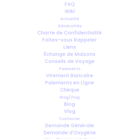
FAQ
Nous aimerions avoir votre
Wiki
avis
Actualité
Généralités
MAI 6, 2020
|
IN
COVID-19
,
AVIS CLIENT
Charte de Confidentialité
Faites-vous Rappeler
Liens
Échange de Maisons
Conseils de Voyage
Paiements
Virement Bancaire
Paiements en Ligne
Chèque
Blog/Vlog
Blog
Vlog
Contacter
Demande Générale
Demande d'Oxygène