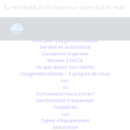
+34 96 688 28 73 Office hours (GMT+2) 9.00 -19.00
Home
Services
OxygenWorldwide (Ce que nous faisons)
Pourquoi OxygenWorldwide
Service et Assistance
Livraisons Urgentes
Service 24h/24
Ce que disent nos clients
OxygenWorldwide - À propos de nous
EHIC
Où
Où Pouvons-nous Livrer?
Destinations Fréquentes
Croisières
Aide
Types d’équipement
Assurance