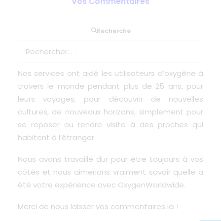
Vos Commentaires
En ce moment et dans le monde entier, nous
Recherche
voulons partager des souvenirs mais aussi être à
l’écoute de nos clients du présent ou du passé.
Nos services ont aidé les utilisateurs d’oxygène à
travers le monde pendant plus de 25 ans, pour
leurs voyages, pour découvrir de nouvelles
cultures, de nouveaux horizons, simplement pour
se reposer ou rendre visite à des proches qui
habitent à l’étranger.
Nous avons travaillé dur pour être toujours à vos
côtés et nous aimerions vraiment savoir quelle a
été votre
expérience avec OxygenWorldwide
.
Merci de nous
laisser vos commentaires ici
!