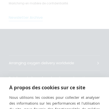
Mailchimp en matière de confidentialité.
Newsletter Archive
Arranging oxygen delivery worldwide
Fait livrer de l’oxygène dans le monde entier
À propos des cookies sur ce site
Organisiert weltweit Sauerstofflieferungen
Nous utilisons les cookies pour collecter et analyser
des informations sur les performances et l'utilisation
Gestiona la entrega de oxígeno medicinal en el