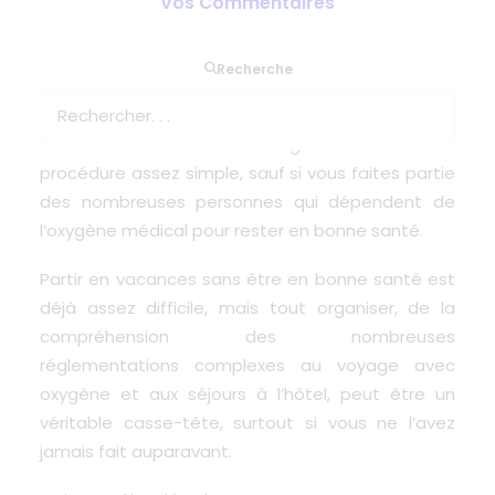
Vos Commentaires
Si vous prévoyez un voyage – que ce soit pour
Recherche
affaires, pour les loisirs ou pour rendre visite à
votre famille – l’une des premières choses à faire
est de réserver votre hébergement. C’est une
procédure assez simple, sauf si vous faites partie
des nombreuses personnes qui dépendent de
l’oxygène médical pour rester en bonne santé.
Partir en vacances sans être en bonne santé est
déjà assez difficile, mais tout organiser, de la
compréhension des nombreuses
réglementations complexes au voyage avec
oxygène et aux séjours à l’hôtel, peut être un
véritable casse-tête, surtout si vous ne l’avez
jamais fait auparavant.