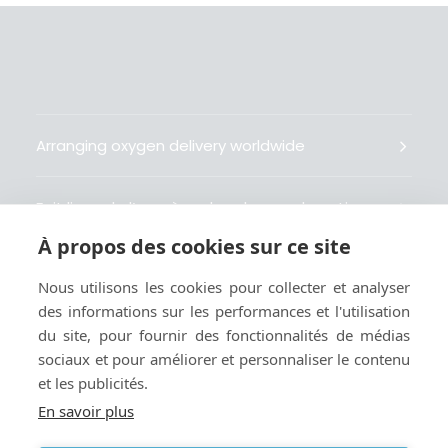
Arranging oxygen delivery worldwide
Fait livrer de l’oxygène dans le monde entier
À propos des cookies sur ce site
Organisiert weltweit Sauerstofflieferungen
Nous utilisons les cookies pour collecter et analyser
des informations sur les performances et l'utilisation
Gestiona la entrega de oxígeno medicinal en el
du site, pour fournir des fonctionnalités de médias
mundo
sociaux et pour améliorer et personnaliser le contenu
et les publicités.
En savoir plus