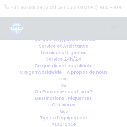
+34 96 688 28 73 Office hours (GMT+2) 9.00 -19.00
Home
Services
OxygenWorldwide (Ce que nous faisons)
Pourquoi OxygenWorldwide
Service et Assistance
Livraisons Urgentes
Service 24h/24
Ce que disent nos clients
OxygenWorldwide - À propos de nous
EHIC
Où
Où Pouvons-nous Livrer?
Destinations Fréquentes
Croisières
Aide
Types d’équipement
Assurance