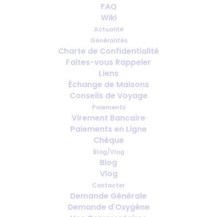
Questions à se poser avant de
FAQ
réserver un hôtel lorsque vous
Wiki
utilisez de l'oxygène médical
Actualité
Généralités
Charte de Confidentialité
JUILLET 18, 2025
|
IN
FRANÇAIS
Faites-vous Rappeler
Liens
Échange de Maisons
Conseils de Voyage
Paiements
Virement Bancaire
Paiements en Ligne
Chèque
Blog/Vlog
Blog
Vlog
Contacter
Demande Générale
Demande d'Oxygène