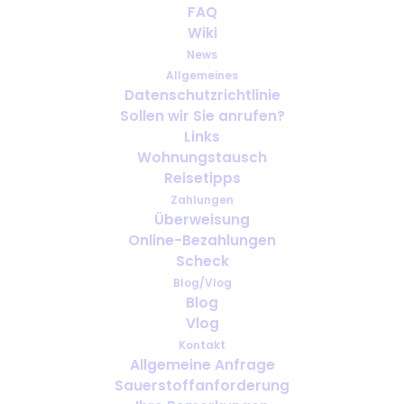
FAQ
Wiki
News
Allgemeines
Datenschutzrichtlinie
Sollen wir Sie anrufen?
Können Sie reisen, wenn Sie
Links
sauerstoffabhängig sind? Alles, was
Wohnungstausch
Sie wissen müssen
Reisetipps
Zahlungen
Überweisung
Online-Bezahlungen
Scheck
Blog/Vlog
Blog
Vlog
Kontakt
Allgemeine Anfrage
Sauerstoffanforderung