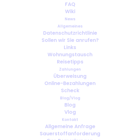
FAQ
Wiki
News
Allgemeines
Datenschutzrichtlinie
Sollen wir Sie anrufen?
Wie bekommt man Sauerstoff für
Links
die Reise?
Wohnungstausch
Reisetipps
Zahlungen
Überweisung
Online-Bezahlungen
Scheck
Blog/Vlog
Blog
Vlog
Kontakt
Allgemeine Anfrage
Sauerstoffanforderung