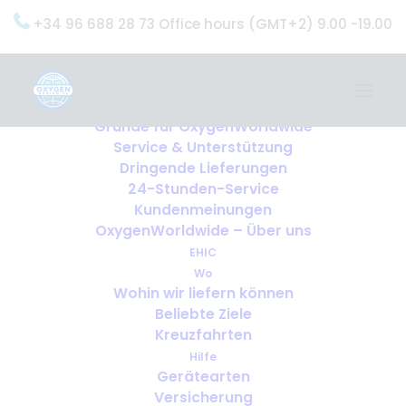
+34 96 688 28 73 Office hours (GMT+2) 9.00 -19.00
Home
Dienstleistungen
OxygenWorldwide (Was wir tun)
Gründe für OxygenWorldwide
Service & Unterstützung
Dringende Lieferungen
24-Stunden-Service
Kundenmeinungen
OxygenWorldwide – Über uns
EHIC
Wo
Wohin wir liefern können
Beliebte Ziele
Kreuzfahrten
Hilfe
Gerätearten
Versicherung