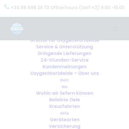
+34 96 688 28 73 Office hours (GMT+2) 9.00 -19.00
Home
Dienstleistungen
OxygenWorldwide (Was wir tun)
Gründe für OxygenWorldwide
Service & Unterstützung
Dringende Lieferungen
24-Stunden-Service
Kundenmeinungen
OxygenWorldwide – Über uns
EHIC
Wo
Wohin wir liefern können
Beliebte Ziele
Kreuzfahrten
Hilfe
Gerätearten
Versicherung