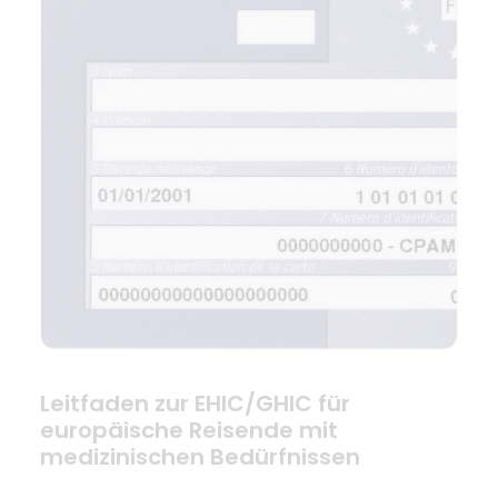
Leitfaden zur EHIC/GHIC für
europäische Reisende mit
medizinischen Bedürfnissen