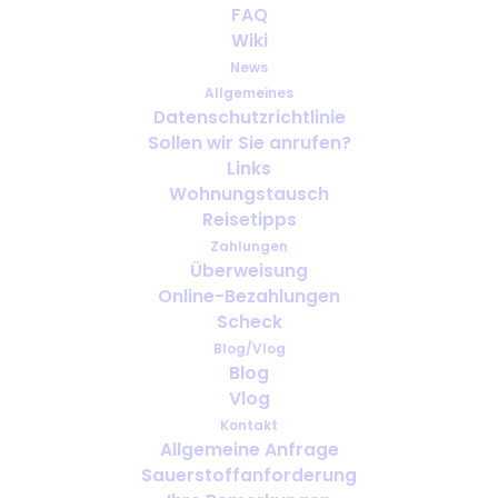
FAQ
Wiki
News
Allgemeines
Datenschutzrichtlinie
Sollen wir Sie anrufen?
Welches Sauerstoffgerät eignet
Links
sich am besten für Reisen? Ein
Wohnungstausch
benutzerfreundlicher Vergleich
Reisetipps
Zahlungen
Überweisung
Online-Bezahlungen
Scheck
Blog/Vlog
Blog
Vlog
Kontakt
Allgemeine Anfrage
Sauerstoffanforderung