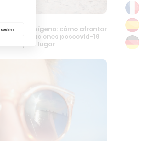
iajar con oxígeno: cómo afrontar
 cookies
as complicaciones poscovid-19
n cualquier lugar