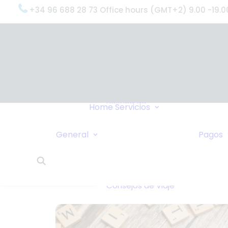
+34 96 688 28 73 Office hours (GMT+2) 9.00 -19.0
OxygenWorldwi
(¿Qué Hacemo
Por qué
OxygenWorldwi
Política de
Servicio & Apoy
Home
Servicios
Confidencialidad
Entregas Urgen
Nosotros Le
Servicio 24 Hor
General
Pagos
Llamamos
¿Qué Dicen Nue
Enlaces
Clientes?
Intercambio de
OxygenWorldwi
Casas
Sobre Nosotros
Consejos de Viaje