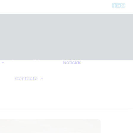
Tipos de Equipos
Noticias
Seguros
FAQ
Consulta General
Contacto
Wiki
Solicitud de Oxígeno
Sus Comentarios