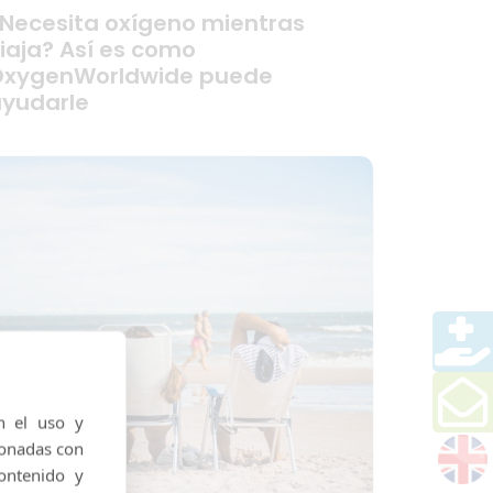
Necesita oxígeno mientras
iaja? Así es como
OxygenWorldwide puede
yudarle
n el uso y
ionadas con
ontenido y