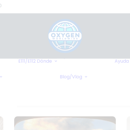
0
de
s?)
de
Hasta Dónde
o
Llegamos
E111/E112
Dónde
Ayuda
tes
Destinos Más
Transferencia
as
Frequentes
Blog/Vlog
Bancaria
Blog
stros
Cruceros
Pagos Online
Vlog
Cheques Bancarios
de -