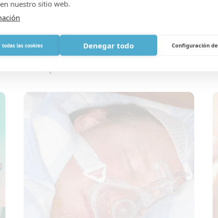
en nuestro sitio web.
mación
Garantizar el suministro de
V
Denegar todo
Configuración de
 todas las cookies
oxígeno para cruceros y viajes
l
multipaís
e