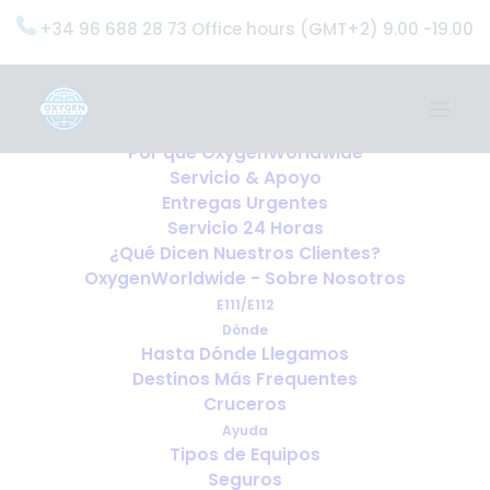
+34 96 688 28 73 Office hours (GMT+2) 9.00 -19.00
Home
Servicios
OxygenWorldwide (¿Qué Hacemos?)
Por qué OxygenWorldwide
Servicio & Apoyo
Entregas Urgentes
Servicio 24 Horas
¿Qué Dicen Nuestros Clientes?
OxygenWorldwide - Sobre Nosotros
E111/E112
Dónde
Hasta Dónde Llegamos
Destinos Más Frequentes
Cruceros
Ayuda
Tipos de Equipos
Seguros