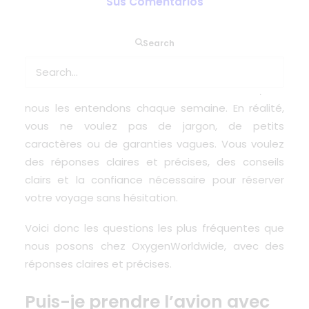
Sus Comentarios
Si vous prévoyez de voyager et que vous avez
Search
besoin d’oxygène médical, vous avez
probablement déjà une liste de questions qui
vous trottent dans la tête. Nous le savons, car
nous les entendons chaque semaine. En réalité,
vous ne voulez pas de jargon, de petits
caractères ou de garanties vagues. Vous voulez
des réponses claires et précises, des conseils
clairs et la confiance nécessaire pour réserver
votre voyage sans hésitation.
Voici donc les questions les plus fréquentes que
nous posons chez OxygenWorldwide, avec des
réponses claires et précises.
Puis-je prendre l’avion avec