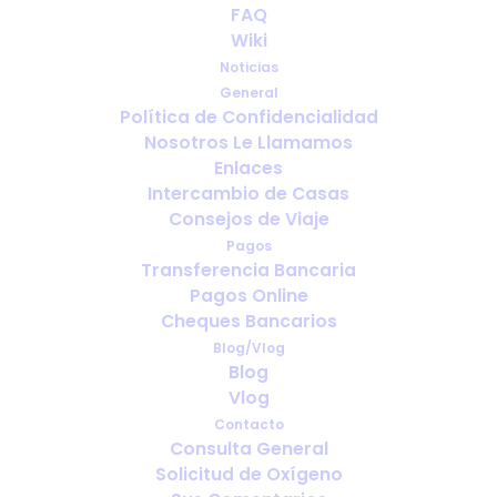
FAQ sur l'oxygène pour les
FAQ
voyages : réponses claires et
Wiki
sans jargon
Noticias
General
Política de Confidencialidad
SEPTIEMBRE 12, 2025
|
IN
FRANÇAIS
Nosotros Le Llamamos
Enlaces
Intercambio de Casas
Consejos de Viaje
Pagos
Transferencia Bancaria
Pagos Online
Cheques Bancarios
Blog/Vlog
Blog
Vlog
Contacto
Consulta General
Solicitud de Oxígeno