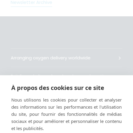
Newsletter Archive
Arranging oxygen delivery worldwide
Fait livrer de l’oxygène dans le monde entier
À propos des cookies sur ce site
Organisiert weltweit Sauerstofflieferungen
Nous utilisons les cookies pour collecter et analyser
des informations sur les performances et l'utilisation
Gestiona la entrega de oxígeno medicinal en el
du site, pour fournir des fonctionnalités de médias
mundo
sociaux et pour améliorer et personnaliser le contenu
et les publicités.