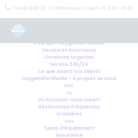
+34 96 688 28 73 Office hours (GMT+2) 9.00 -19.00
Home
Services
OxygenWorldwide (Ce que nous faisons)
Pourquoi OxygenWorldwide
Service et Assistance
Livraisons Urgentes
Service 24h/24
Ce que disent nos clients
OxygenWorldwide - À propos de nous
EHIC
Où
Où Pouvons-nous Livrer?
Destinations Fréquentes
Croisières
Aide
Types d’équipement
Assurance