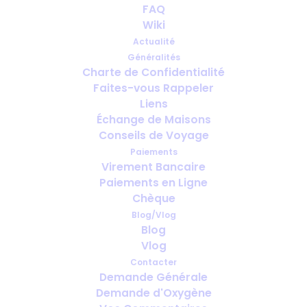
FAQ
2 Atemtechniken zur
Wiki
Linderung von Asthma
Actualité
Généralités
AVRIL 17, 2020
|
IN
GESUNDHEIT
Charte de Confidentialité
Faites-vous Rappeler
Liens
Échange de Maisons
Conseils de Voyage
Paiements
Virement Bancaire
Paiements en Ligne
Chèque
Blog/Vlog
Blog
Vlog
Contacter
Demande Générale
Demande d'Oxygène