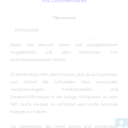
Vos Commentaires
1) Yoga soll Atemproblemen lindern bei Menschen
Recherche
mit Asthma, und diejenigen, die medizinischen
Sauerstoff benötigen. Einige hilfreiche Yoga-
Techniken verwenden tiefe Atemzüge durch die
Nase. Der Besuch eines voll ausgebildeten
Yogalehrers soll also Menschen mit
Atembeschwerden helfen.
2) Meditation hilft dem Körper, sich zu entspannen
und öffnet die Luftwellen. Dies vermeidet
Verspannungen, Panikattacken und
Sauerstoffmangel in der Lunge. Entspannt zu sein
hilft auch, besser zu schlafen und mehr positive
Energie zu haben.
Für diejenigen, die mehr reisen und entdecken