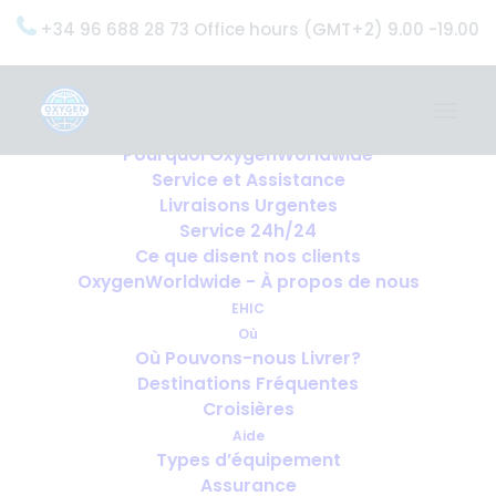
+34 96 688 28 73 Office hours (GMT+2) 9.00 -19.00
Home
Services
OxygenWorldwide (Ce que nous faisons)
Pourquoi OxygenWorldwide
Service et Assistance
Livraisons Urgentes
Service 24h/24
Ce que disent nos clients
OxygenWorldwide - À propos de nous
EHIC
Où
Où Pouvons-nous Livrer?
Destinations Fréquentes
Croisières
Aide
Types d’équipement
Assurance