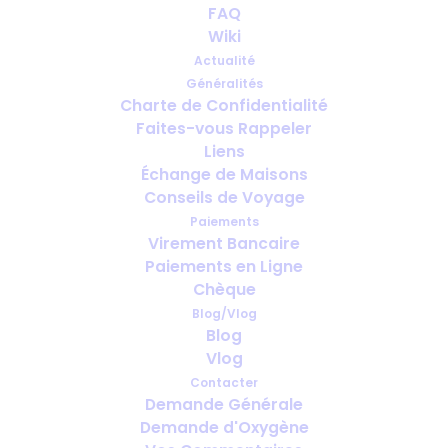
FAQ
Wiki
Actualité
Généralités
Charte de Confidentialité
Faites-vous Rappeler
Oxygène pour courts séjours : ce
Liens
qu’il vous faut pour un week-end
Échange de Maisons
Conseils de Voyage
Paiements
Virement Bancaire
Paiements en Ligne
Chèque
Blog/Vlog
Blog
Vlog
Contacter
Demande Générale
Demande d'Oxygène