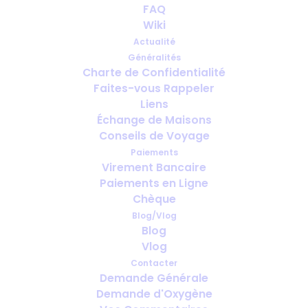
FAQ
Wiki
Actualité
Généralités
Charte de Confidentialité
Faites-vous Rappeler
Peut-on voyager avec une
Liens
dépendance à l’oxygène ? Tout ce
Échange de Maisons
que vous devez savoir
Conseils de Voyage
Paiements
Virement Bancaire
Paiements en Ligne
Chèque
Blog/Vlog
Blog
Vlog
Contacter
Demande Générale
Demande d'Oxygène