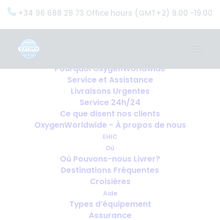
+34 96 688 28 73 Office hours (GMT+2) 9.00 -19.00
Home
Services
OxygenWorldwide (Ce que nous faisons)
Pourquoi OxygenWorldwide
Service et Assistance
Livraisons Urgentes
Service 24h/24
Ce que disent nos clients
OxygenWorldwide - À propos de nous
EHIC
Où
Où Pouvons-nous Livrer?
Destinations Fréquentes
Croisières
Aide
Types d’équipement
Assurance