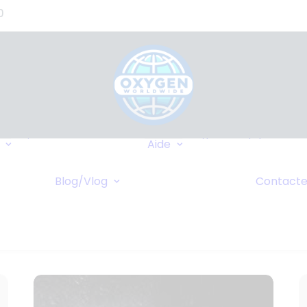
0
Où Pouvons-nous
Types d’équipement
Livrer?
Aide
Assurance
Destinations
FAQ
Fréquentes
caire
Blog/Vlog
Contacte
Wiki
Blog
Croisières
 Ligne
Vlog