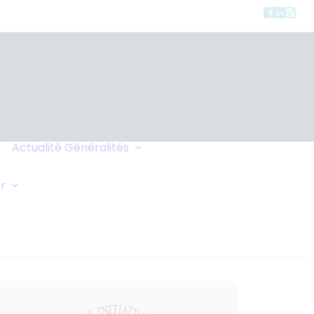
Charte de
Confidentialité
Actualité
Généralités
Faites-vous Rappeler
Liens
Demande Générale
r
Échange de Maisons
Demande d'Oxygène
Conseils de Voyage
Vos Commentaires