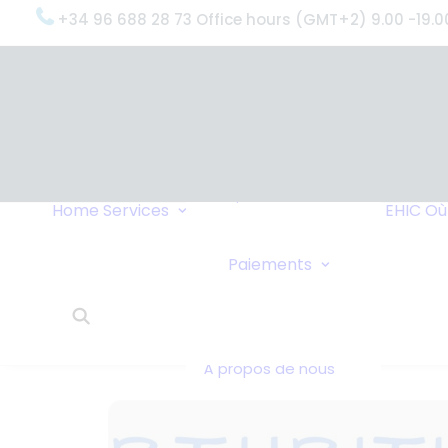
+34 96 688 28 73 Office hours (GMT+2) 9.00 -19.0
OxygenWorldwide
(Ce que nous
faisons)
Pourquoi
OxygenWorldwide
Service et
Home
Services
EHIC
Où
Assistance
Livraisons Urgentes
Virement Ban
Paiements
Service 24h/24
Paiements en
Ce que disent nos
Chèque
clients
OxygenWorldwide -
À propos de nous