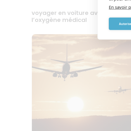
En savoir p
voyager en voiture avec de
l’oxygène médical
Autorise