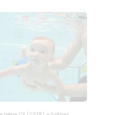
e gène CF (CFTR) = faibles