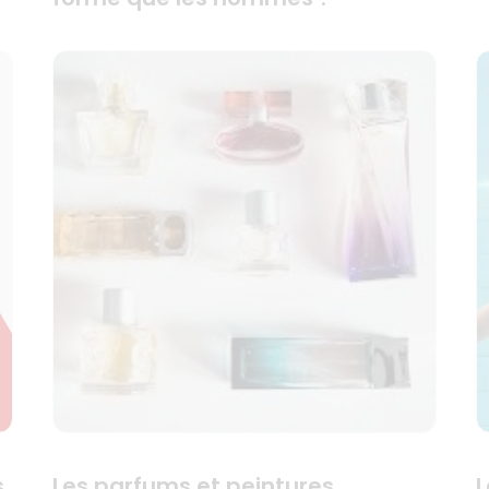
s
Les parfums et peintures
L